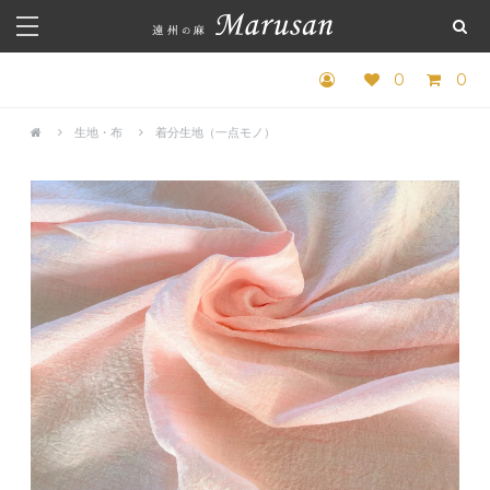
0
0
生地・布
着分生地（一点モノ）