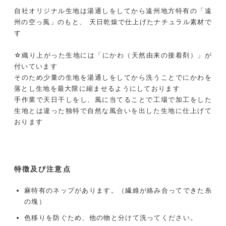
自社オリジナル生地は湯通しをしてから遠州地方特有の「遠
州の空っ風」のもと、 天日乾燥で仕上げたナチュラル素材で
す
☆織り上がった生地には「にかわ（天然由来の接着剤）」が
付いています
そのため少量の生地を湯通しをしてから洗うことでにかわを
落とし生地を最大限に縮ませるようにしております
手作業で天日干しをし、風に当てることで工場で加工をした
生地とは違った独特で自然な風合いを出した生地に仕上げて
おります
特徴及び注意点
麻特有のネップがあります。（繊維が絡み合ってできた糸
の塊）
色移りを防ぐため、他の物と分けて洗ってください。