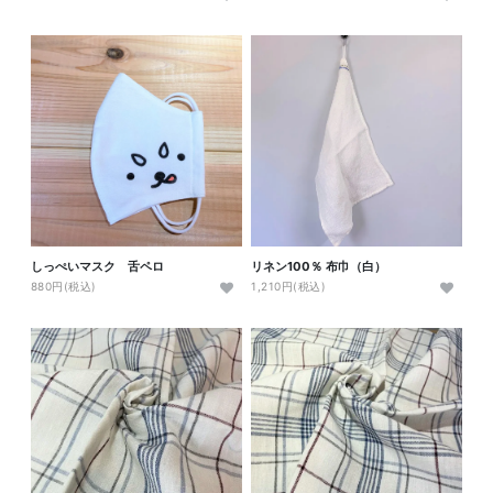
しっぺいマスク 舌ペロ
リネン100％ 布巾（白）
880円(税込)
1,210円(税込)