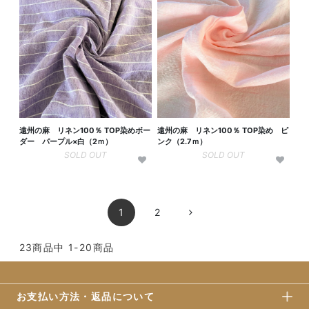
遠州の麻 リネン100％ TOP染めボー
遠州の麻 リネン100％ TOP染め ピ
ダー パープル×白（2ｍ）
ンク（2.7ｍ）
SOLD OUT
SOLD OUT
1
2
23
商品中
1-20
商品
お支払い方法・返品について